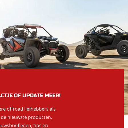
ACTIE OF UPDATE MEER!
ere offroad liefhebbers als
n de nieuwste producten,
euwsbriefleden, tips en