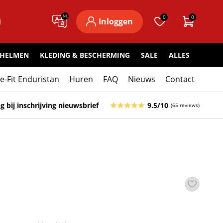
NL
0
0
Inloggen
HELMEN
KLEDING & BESCHERMING
SALE
ALLES
ke-Fit Enduristan
Huren
FAQ
Nieuws
Contact
g bij inschrijving nieuwsbrief
9.5/10
(65 reviews)