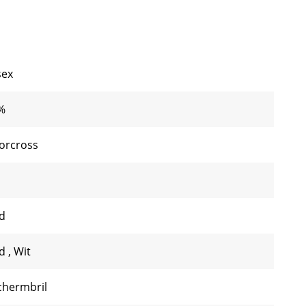
sex
%
orcross
d
od
,
Wit
chermbril