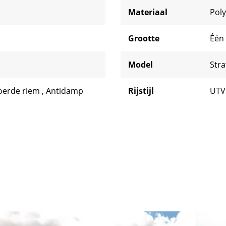
Materiaal
Pol
Grootte
Één
Model
Stra
voerde riem
,
Antidamp
Rijstijl
UT