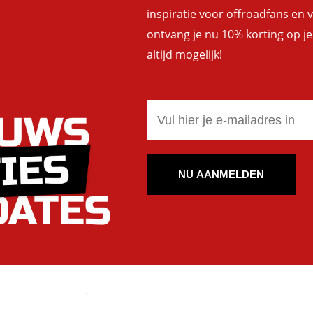
inspiratie voor offroadfans en
ontvang je nu 10% korting op je
altijd mogelijk!
NU AANMELDEN