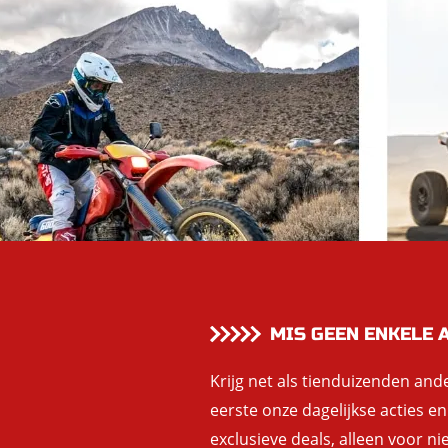
MIS GEEN ENKELE 
Krijg net als tienduizenden and
eerste onze dagelijkse acties e
exclusieve deals, alleen voor ni