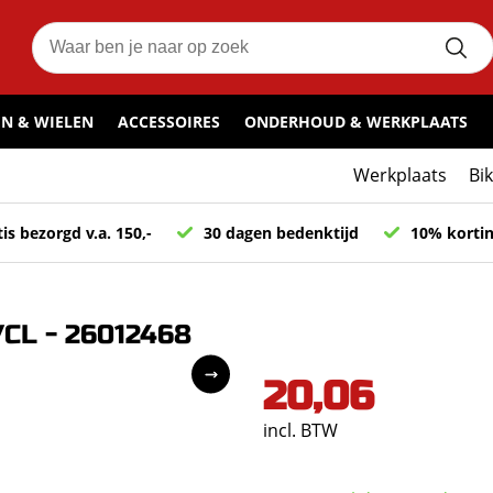
N & WIELEN
ACCESSOIRES
ONDERHOUD & WERKPLAATS
Werkplaats
Bi
is bezorgd v.a. 150,-
30 dagen bedenktijd
10% kortin
CL - 26012468
20,06
incl. BTW