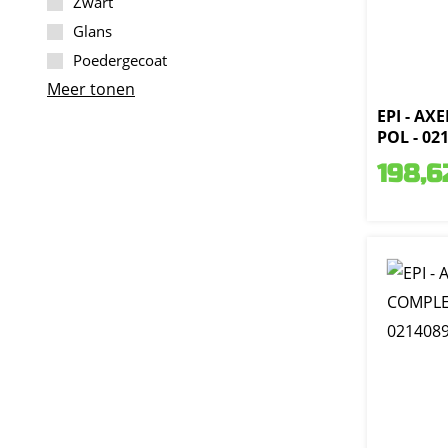
Zwart
Glans
Poedergecoat
Meer tonen
EPI - AX
POL - 02
198,6