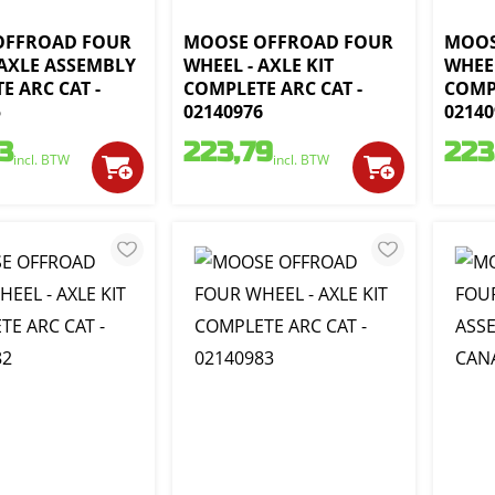
OFFROAD FOUR
MOOSE OFFROAD FOUR
MOOS
 AXLE ASSEMBLY
WHEEL - AXLE KIT
WHEEL
E ARC CAT -
COMPLETE ARC CAT -
COMPL
5
02140976
02140
3
223,79
223
incl. BTW
incl. BTW