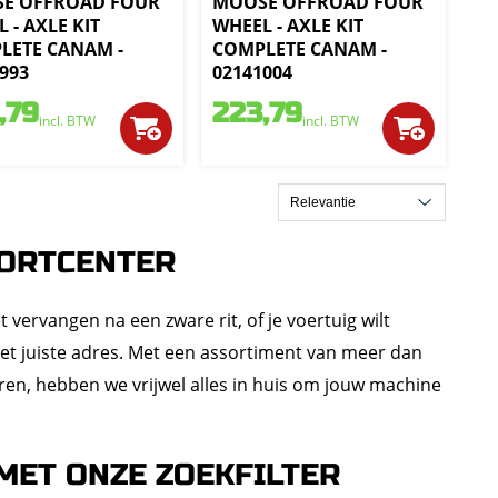
E OFFROAD FOUR
MOOSE OFFROAD FOUR
 - AXLE KIT
WHEEL - AXLE KIT
LETE CANAM -
COMPLETE CANAM -
993
02141004
,79
223,79
incl. BTW
incl. BTW
PORTCENTER
vervangen na een zware rit, of je voertuig wilt
het juiste adres. Met een assortiment van meer dan
ren, hebben we vrijwel alles in huis om jouw machine
 MET ONZE ZOEKFILTER