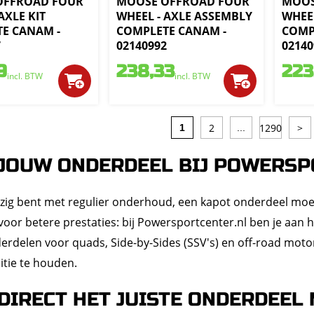
OFFROAD FOUR
MOOSE OFFROAD FOUR
MOOS
AXLE KIT
WHEEL - AXLE ASSEMBLY
WHEEL
E CANAM -
COMPLETE CANAM -
COMP
7
02140992
02140
9
238,33
223
incl. BTW
incl. BTW
2
1290
>
1
...
 JOUW ONDERDEEL BIJ POWERS
ezig bent met regulier onderhoud, een kapot onderdeel moet 
oor betere prestaties: bij Powersportcenter.nl ben je aan 
erdelen voor quads, Side-by-Sides (SSV's) en off-road moto
itie te houden.
DIRECT HET JUISTE ONDERDEEL