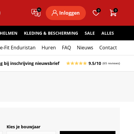
NL
0
0
Inloggen
HELMEN
KLEDING & BESCHERMING
SALE
ALLES
ke-Fit Enduristan
Huren
FAQ
Nieuws
Contact
g bij inschrijving nieuwsbrief
9.5/10
(65 reviews)
Kies je bouwjaar