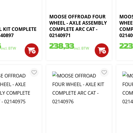
MOOSE OFFROAD FOUR
MOOS
WHEEL - AXLE ASSEMBLY
WHEEL
EL KIT COMPLETE
COMPLETE ARC CAT -
COMPL
140897
02140971
02140
6
238,33
223
incl. BTW
incl. BTW