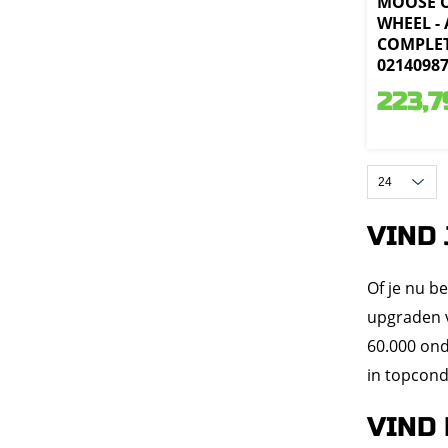
MOOSE 
WHEEL - 
COMPLET
0214098
223,7
VIND
Of je nu b
upgraden v
60.000 ond
in topcond
VIND 