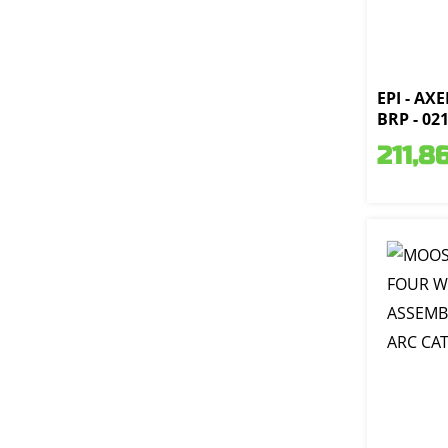
EPI - AX
BRP - 02
211,8