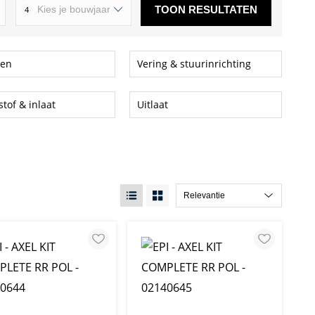
TOON RESULTATEN
4
en
Vering & stuurinrichting
tof & inlaat
Uitlaat