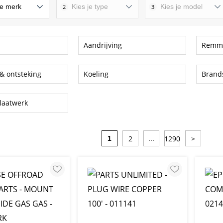
2
3
Aandrijving
Remm
 & ontsteking
Koeling
Brands
laatwerk
2
1290
>
1
...