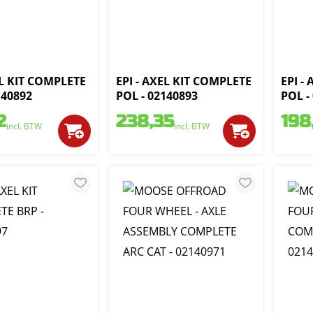
EL KIT COMPLETE
EPI - AXEL KIT COMPLETE
EPI -
140892
POL - 02140893
POL -
2
238,35
198
incl. BTW
incl. BTW