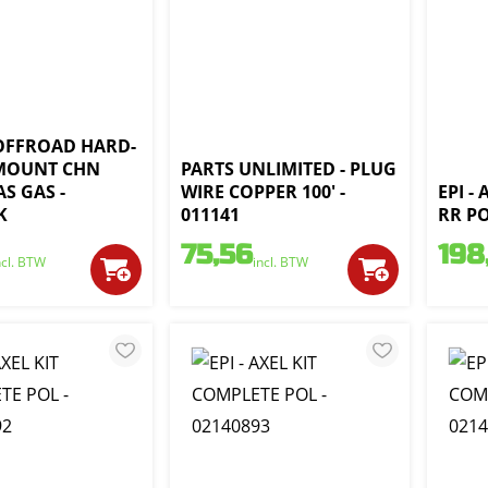
OFFROAD HARD-
 MOUNT CHN
PARTS UNLIMITED - PLUG
S GAS -
WIRE COPPER 100' -
EPI -
K
011141
RR PO
75,56
198
ncl. BTW
incl. BTW