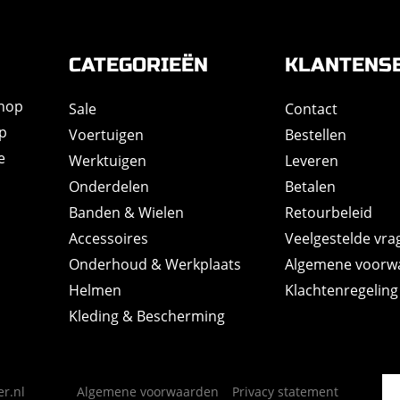
CATEGORIEËN
KLANTENS
shop
Sale
Contact
op
Voertuigen
Bestellen
e
Werktuigen
Leveren
Onderdelen
Betalen
Banden & Wielen
Retourbeleid
Accessoires
Veelgestelde vra
Onderhoud & Werkplaats
Algemene voorw
Helmen
Klachtenregeling
Kleding & Bescherming
r.nl
Algemene voorwaarden
Privacy statement