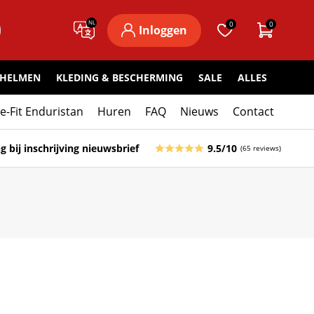
NL
0
0
Inloggen
HELMEN
KLEDING & BESCHERMING
SALE
ALLES
ke-Fit Enduristan
Huren
FAQ
Nieuws
Contact
g bij inschrijving nieuwsbrief
9.5/10
(65 reviews)