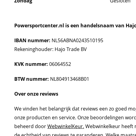
Zondag
Gesloten
Powersportcenter.nl is een handelsnaam van Hajo
IBAN nummer:
NL56ABNA0243510195
Rekeninghouder: Hajo Trade BV
KVK nummer:
06064552
BTW nummer:
NL804913468B01
Over onze reviews
We vinden het belangrijk dat reviews een zo goed mo
onze producten en service. Onze beoordelingen word
beheerd door
WebwinkelKeur.
Webwinkelkeur heeft 
de echtheid van reviews te garanderen. Welke maatreg