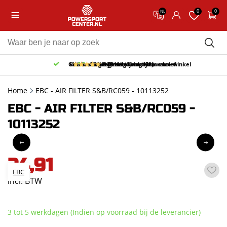
0
0
NL
Gratis afhalen & retourneren in onze winkel
10% korting bij inschrijving nieuwsbrief
Gratis bezorgd v.a. 150,-
30 dagen bedenktijd
9.5/10
(66 reviews)
Home
EBC - AIR FILTER S&B/RC059 - 10113252
EBC - AIR FILTER S&B/RC059 -
10113252
24,91
EBC
incl. BTW
3 tot 5 werkdagen (Indien op voorraad bij de leverancier)