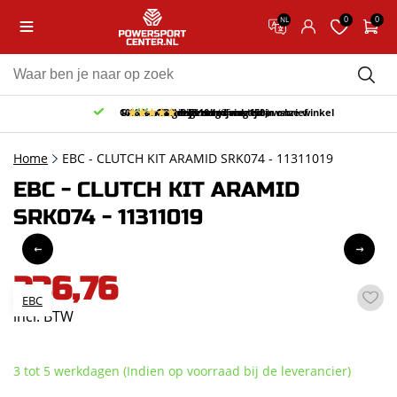
0
0
NL
Gratis afhalen & retourneren in onze winkel
10% korting bij inschrijving nieuwsbrief
Gratis bezorgd v.a. 150,-
30 dagen bedenktijd
9.5/10
(65 reviews)
Home
EBC - CLUTCH KIT ARAMID SRK074 - 11311019
EBC - CLUTCH KIT ARAMID
SRK074 - 11311019
236,76
EBC
incl. BTW
3 tot 5 werkdagen (Indien op voorraad bij de leverancier)