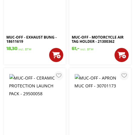
MUC-OFF - EXHAUST BUNG -
MUC-OFF - MOTORCYCLE AIR
18611619
TAG HOLDER - 21300362
18,30
61,-
incl. BTW
incl. BTW