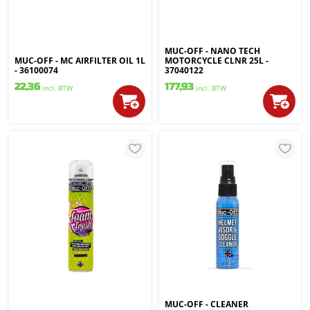
MUC-OFF - NANO TECH
MUC-OFF - MC AIRFILTER OIL 1L
MOTORCYCLE CLNR 25L -
- 36100074
37040122
22,36
177,93
incl. BTW
incl. BTW
MUC-OFF - CLEANER