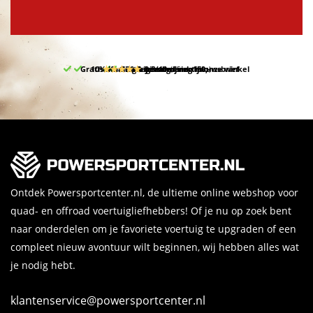
Gratis afhalen & retourneren in onze winkel
10% korting bij inschrijving nieuwsbrief
Gratis bezorgd v.a. 150,-
30 dagen bedenktijd
9.5/10
(65 reviews)
Ontdek Powersportcenter.nl, de ultieme online webshop voor
quad- en offroad voertuigliefhebbers! Of je nu op zoek bent
naar onderdelen om je favoriete voertuig te upgraden of een
compleet nieuw avontuur wilt beginnen, wij hebben alles wat
je nodig hebt.
klantenservice@powersportcenter.nl