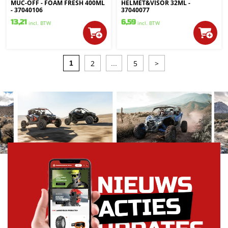
MUC-OFF - FOAM FRESH 400ML
HELMET&VISOR 32ML -
- 37040106
37040077
13,21
6,59
incl. BTW
incl. BTW
2
5
>
1
...