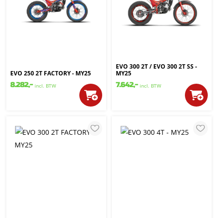
EVO 300 2T / EVO 300 2T SS -
EVO 250 2T FACTORY - MY25
MY25
8.282,-
7.642,-
incl. BTW
incl. BTW