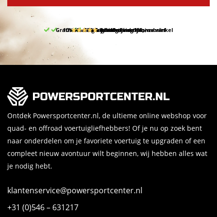
Gratis afhalen & retourneren in onze winkel
10% korting bij inschrijving nieuwsbrief
Gratis bezorgd v.a. 150,-
30 dagen bedenktijd
9.5/10
(65 reviews)
Ontdek Powersportcenter.nl, de ultieme online webshop voor
quad- en offroad voertuigliefhebbers! Of je nu op zoek bent
naar onderdelen om je favoriete voertuig te upgraden of een
compleet nieuw avontuur wilt beginnen, wij hebben alles wat
je nodig hebt.
klantenservice@powersportcenter.nl
+31 (0)546 – 631217