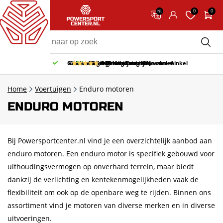
0
0
NL
Gratis afhalen & retourneren in onze winkel
10% korting bij inschrijving nieuwsbrief
Gratis bezorgd v.a. 150,-
30 dagen bedenktijd
9.5/10
(65 reviews)
Home
Voertuigen
Enduro motoren
ENDURO MOTOREN
Bij Powersportcenter.nl vind je een overzichtelijk aanbod aan
enduro motoren. Een enduro motor is specifiek gebouwd voor
uithoudingsvermogen op onverhard terrein, maar biedt
dankzij de verlichting en kentekenmogelijkheden vaak de
flexibiliteit om ook op de openbare weg te rijden. Binnen ons
assortiment vind je motoren van diverse merken en in diverse
uitvoeringen.