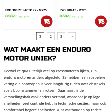
EVO 300 2T FACTORY - MY25
EVO 300 4T - MY25
8.582,-
8.582,-
incl. BTW
incl. BTW
2
3
>
1
WAT MAAKT EEN ENDURO
MOTOR UNIEK?
Hoewel ze qua uiterlijk veel op crossmotoren lijken, zijn
enduro motoren anders afgesteld. Ze hebben een soepelere
vering die ontworpen is voor langdurig rijden over obstakels
zoals boomstammen en rotsen. Daarnaast is de
versnellingsbak vaak anders vertand, waardoor je op lage
snelheden veel controle hebt in technische secties, maar ook
comfortabel hogere snelheden kunt vasthouden op rechte