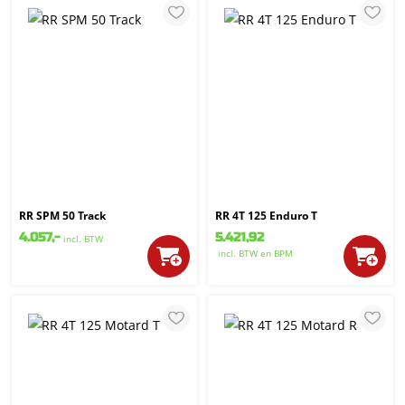
RR SPM 50 Track
RR 4T 125 Enduro T
4.057,-
5.421,92
incl. BTW
incl. BTW
en BPM