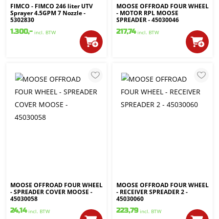
FIMCO - FIMCO 246 liter UTV
MOOSE OFFROAD FOUR WHEEL
Sprayer 4.5GPM 7 Nozzle -
- MOTOR RPL MOOSE
5302830
SPREADER - 45030046
1.300,-
217,74
incl. BTW
incl. BTW
MOOSE OFFROAD FOUR WHEEL
MOOSE OFFROAD FOUR WHEEL
- SPREADER COVER MOOSE -
- RECEIVER SPREADER 2 -
45030058
45030060
24,14
223,79
incl. BTW
incl. BTW