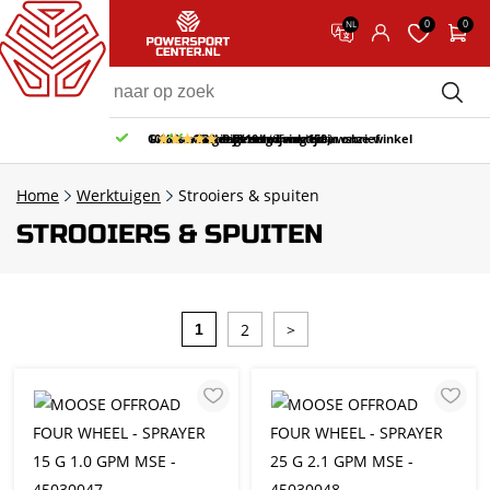
0
0
NL
Gratis afhalen & retourneren in onze winkel
10% korting bij inschrijving nieuwsbrief
Gratis bezorgd v.a. 150,-
30 dagen bedenktijd
9.5/10
(65 reviews)
Home
Werktuigen
Strooiers & spuiten
STROOIERS & SPUITEN
2
>
1