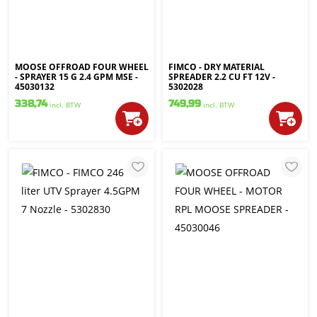
MOOSE OFFROAD FOUR WHEEL
FIMCO - DRY MATERIAL
- SPRAYER 15 G 2.4 GPM MSE -
SPREADER 2.2 CU FT 12V -
45030132
5302028
338,74
749,99
incl. BTW
incl. BTW