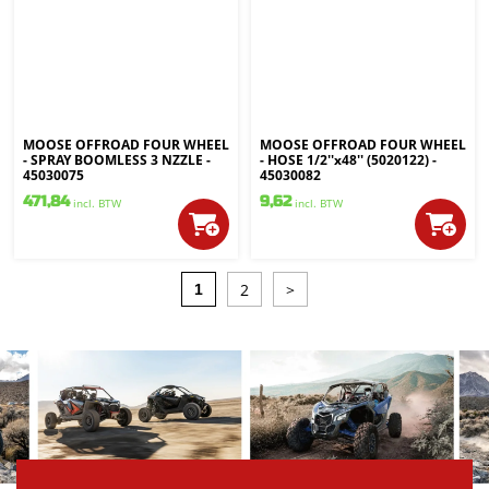
MOOSE OFFROAD FOUR WHEEL
MOOSE OFFROAD FOUR WHEEL
- SPRAY BOOMLESS 3 NZZLE -
- HOSE 1/2''x48'' (5020122) -
45030075
45030082
471,84
9,62
incl. BTW
incl. BTW
2
>
1