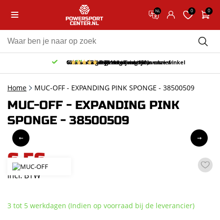
0
0
NL
Gratis afhalen & retourneren in onze winkel
10% korting bij inschrijving nieuwsbrief
Gratis bezorgd v.a. 150,-
30 dagen bedenktijd
9.5/10
(65 reviews)
Home
MUC-OFF - EXPANDING PINK SPONGE - 38500509
MUC-OFF - EXPANDING PINK
SPONGE - 38500509
6,56
incl. BTW
3 tot 5 werkdagen (Indien op voorraad bij de leverancier)